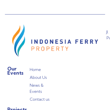
Jl
P
Our
Home
Events
About Us
News &
Events
Contact us
Projects