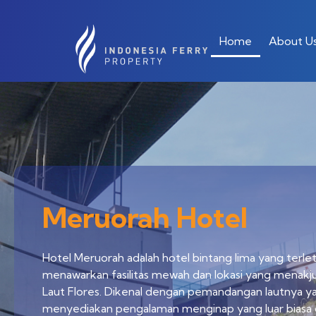
Home
About U
Meruorah Hotel
Hotel Meruorah adalah hotel bintang lima yang terlet
menawarkan fasilitas mewah dan lokasi yang mena
Laut Flores. Dikenal dengan pemandangan lautnya y
menyediakan pengalaman menginap yang luar biasa 