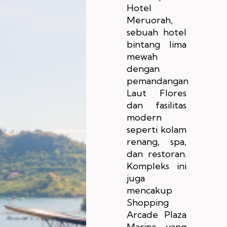
Hotel
Meruorah,
sebuah hotel
bintang lima
mewah
dengan
pemandangan
Laut Flores
dan fasilitas
modern
seperti kolam
renang, spa,
dan restoran.
Kompleks ini
juga
mencakup
Shopping
Arcade Plaza
Marina, yang