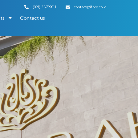
(021) 38799011
contact@ifpro.co.id
ts
Contact us