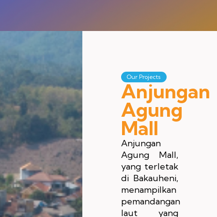
Our Projects
Anjungan
Agung
Mall
Anjungan
Agung Mall,
yang terletak
di Bakauheni,
menampilkan
pemandangan
laut yang