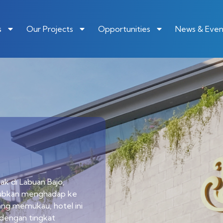
s
Our Projects
Opportunities
News & Even
ak di Labuan Bajo,
kjubkan menghadap ke
ang memukau, hotel ini
dengan tingkat