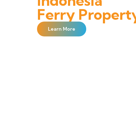
Indonesia
Ferry Propert
Learn More