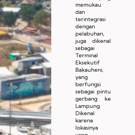
memukau
dan
terintegrasi
dengan
pelabuhan,
juga dikenal
sebagai
Terminal
Eksekutif
Bakauheni,
yang
berfungsi
sebagai pintu
gerbang ke
Lampung.
Dikenal
karena
lokasinya
yang