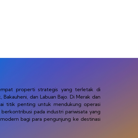
empat properti strategis yang terletak di
k, Bakauheni, dan Labuan Bajo. Di Merak dan
agai titik penting untuk mendukung operasi
 berkontribusi pada industri pariwisata yang
modern bagi para pengunjung ke destinasi